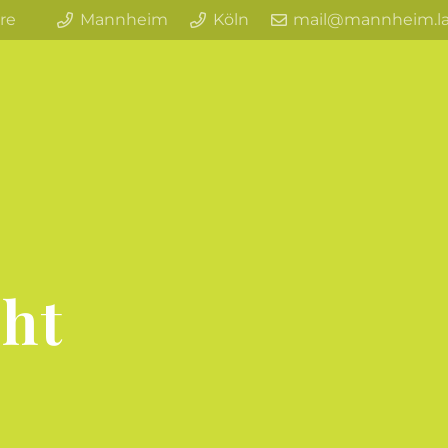
ere
Mannheim
Köln
mail@mannheim.l
cht