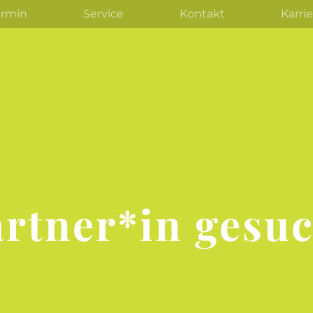
ermin
Service
Kontakt
Karri
rtner*in gesu